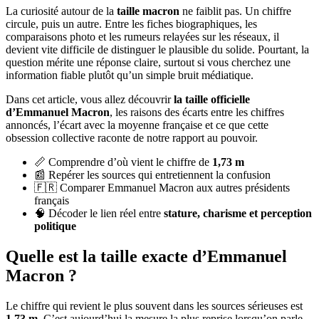
La curiosité autour de la
taille macron
ne faiblit pas. Un chiffre
circule, puis un autre. Entre les fiches biographiques, les
comparaisons photo et les rumeurs relayées sur les réseaux, il
devient vite difficile de distinguer le plausible du solide. Pourtant, la
question mérite une réponse claire, surtout si vous cherchez une
information fiable plutôt qu’un simple bruit médiatique.
Dans cet article, vous allez découvrir
la taille officielle
d’Emmanuel Macron
, les raisons des écarts entre les chiffres
annoncés, l’écart avec la moyenne française et ce que cette
obsession collective raconte de notre rapport au pouvoir.
📏 Comprendre d’où vient le chiffre de
1,73 m
📰 Repérer les sources qui entretiennent la confusion
🇫🇷 Comparer Emmanuel Macron aux autres présidents
français
🧠 Décoder le lien réel entre
stature, charisme et perception
politique
Quelle est la taille exacte d’Emmanuel
Macron ?
Le chiffre qui revient le plus souvent dans les sources sérieuses est
1,73 m
. C’est aujourd’hui la mesure la plus reprise lorsqu’on parle