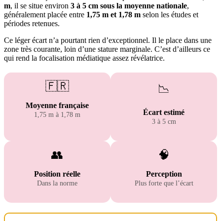
m
, il se situe environ
3 à 5 cm sous la moyenne nationale
,
généralement placée entre
1,75 m et 1,78 m
selon les études et
périodes retenues.
Ce léger écart n’a pourtant rien d’exceptionnel. Il le place dans une
zone très courante, loin d’une stature marginale. C’est d’ailleurs ce
qui rend la focalisation médiatique assez révélatrice.
🇫🇷
📉
Moyenne française
Écart estimé
1,75 m à 1,78 m
3 à 5 cm
👥
🧠
Position réelle
Perception
Dans la norme
Plus forte que l’écart