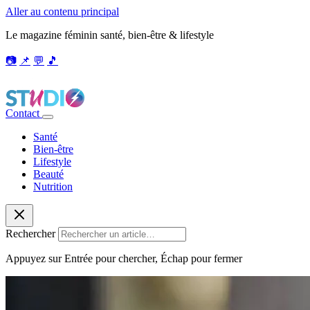
Aller au contenu principal
Le magazine féminin santé, bien-être & lifestyle
📷
📌
💬
🎵
Contact
Santé
Bien-être
Lifestyle
Beauté
Nutrition
Rechercher
Appuyez sur Entrée pour chercher, Échap pour fermer