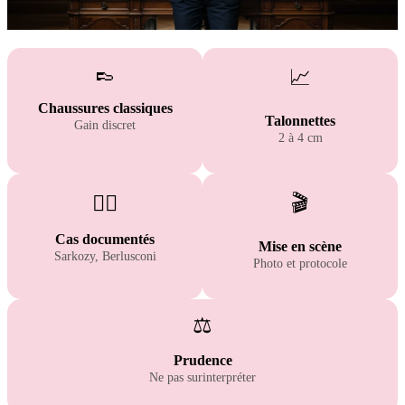
👞
📈
Chaussures classiques
Talonnettes
Gain discret
2 à 4 cm
🧑‍⚖️
🎬
Cas documentés
Mise en scène
Sarkozy, Berlusconi
Photo et protocole
⚖️
Prudence
Ne pas surinterpréter