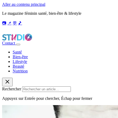
Aller au contenu principal
Le magazine féminin santé, bien-être & lifestyle
📷
📌
💬
🎵
Contact
Santé
Bien-être
Lifestyle
Beauté
Nutrition
Rechercher
Appuyez sur Entrée pour chercher, Échap pour fermer