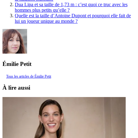
Dua Lipa et sa taille de 1,73 m : c’est quoi ce truc avec les
hommes plus petits qu’elle ?
Quelle est la taille d’Antoine Dupont et pourquoi elle fait de
lui un joueur unique au monde ?
Émilie Petit
Tous les articles de Émilie Petit
À lire aussi