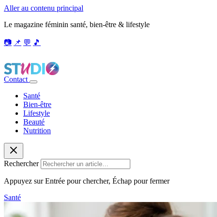
Aller au contenu principal
Le magazine féminin santé, bien-être & lifestyle
📷
📌
💬
🎵
Contact
Santé
Bien-être
Lifestyle
Beauté
Nutrition
Rechercher
Appuyez sur Entrée pour chercher, Échap pour fermer
Santé