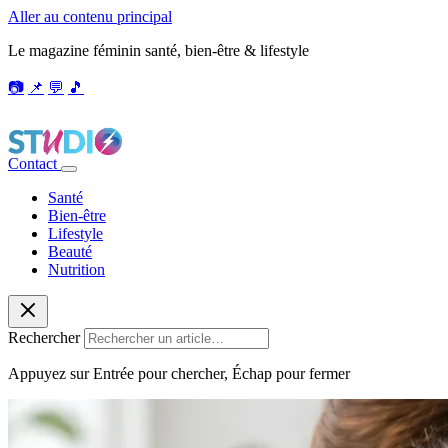
Aller au contenu principal
Le magazine féminin santé, bien-être & lifestyle
📷
📌
💬
🎵
Contact
Santé
Bien-être
Lifestyle
Beauté
Nutrition
Rechercher
Appuyez sur Entrée pour chercher, Échap pour fermer