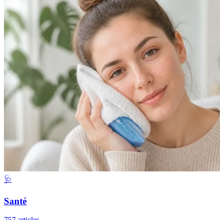
🩺
Santé
757 articles