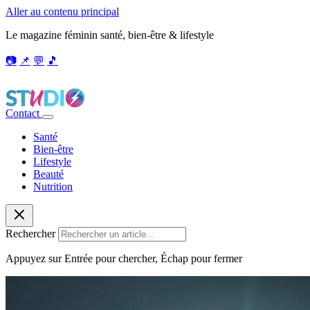
Aller au contenu principal
Le magazine féminin santé, bien-être & lifestyle
📷
📌
💬
🎵
Contact
Santé
Bien-être
Lifestyle
Beauté
Nutrition
Rechercher
Appuyez sur Entrée pour chercher, Échap pour fermer