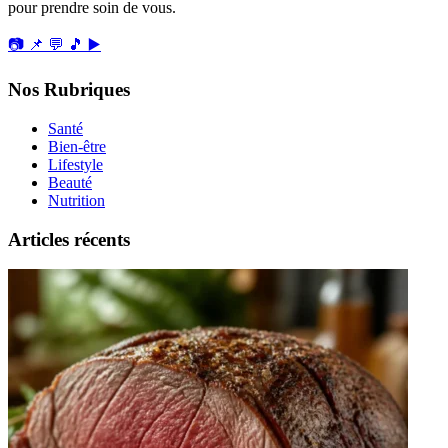
pour prendre soin de vous.
📷
📌
💬
🎵
▶️
Nos Rubriques
Santé
Bien-être
Lifestyle
Beauté
Nutrition
Articles récents