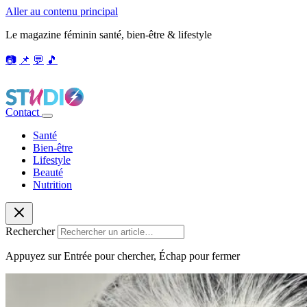
Aller au contenu principal
Le magazine féminin santé, bien-être & lifestyle
📷
📌
💬
🎵
Contact
Santé
Bien-être
Lifestyle
Beauté
Nutrition
Rechercher
Appuyez sur Entrée pour chercher, Échap pour fermer