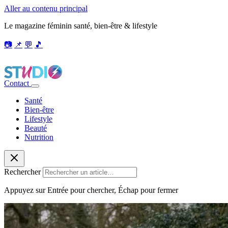
Aller au contenu principal
Le magazine féminin santé, bien-être & lifestyle
📷
📌
💬
🎵
Contact
Santé
Bien-être
Lifestyle
Beauté
Nutrition
Rechercher
Appuyez sur Entrée pour chercher, Échap pour fermer