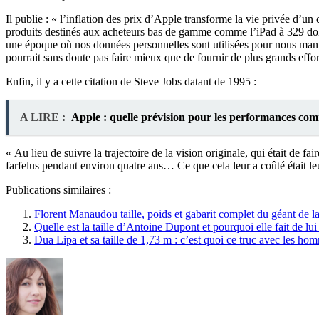
Il publie : « l’inflation des prix d’Apple transforme la vie privée d’un 
produits destinés aux acheteurs bas de gamme comme l’iPad à 329 dolla
une époque où nos données personnelles sont utilisées pour nous manip
pourrait sans doute pas faire mieux que de fournir de plus grands effor
Enfin, il y a cette citation de Steve Jobs datant de 1995 :
A LIRE :
Apple : quelle prévision pour les performances com
« Au lieu de suivre la trajectoire de la vision originale, qui était de fai
farfelus pendant environ quatre ans… Ce que cela leur a coûté était leur
Publications similaires :
Florent Manaudou taille, poids et gabarit complet du géant de la
Quelle est la taille d’Antoine Dupont et pourquoi elle fait de l
Dua Lipa et sa taille de 1,73 m : c’est quoi ce truc avec les hom