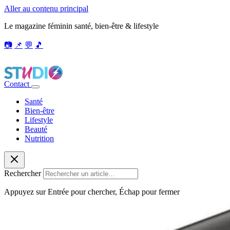
Aller au contenu principal
Le magazine féminin santé, bien-être & lifestyle
📷
📌
💬
🎵
Contact
Santé
Bien-être
Lifestyle
Beauté
Nutrition
Rechercher
Appuyez sur Entrée pour chercher, Échap pour fermer