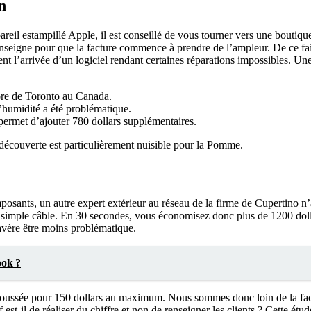
n
eil estampillé Apple, il est conseillé de vous tourner vers une boutique 
l’enseigne pour que la facture commence à prendre de l’ampleur. De ce fa
l’arrivée d’un logiciel rendant certaines réparations impossibles. Une é
ore de Toronto au Canada.
’humidité a été problématique.
 permet d’ajouter 780 dollars supplémentaires.
 découverte est particulièrement nuisible pour la Pomme.
sants, un autre expert extérieur au réseau de la firme de Cupertino n’
c un simple câble. En 30 secondes, vous économisez donc plus de 1200 dolla
s’avère être moins problématique.
ook ?
ussée pour 150 dollars au maximum. Nous sommes donc loin de la facture
st-il de réaliser du chiffre et non de renseigner les clients ? Cette étu