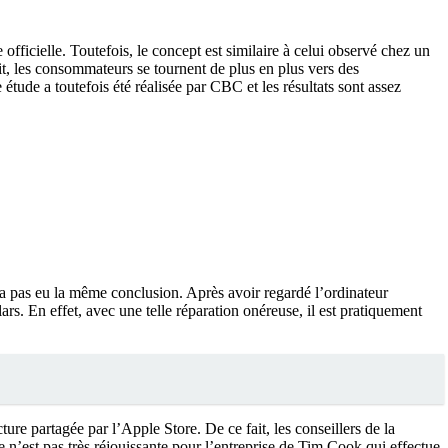
officielle. Toutefois, le concept est similaire à celui observé chez un
it, les consommateurs se tournent de plus en plus vers des
tude a toutefois été réalisée par CBC et les résultats sont assez
a pas eu la même conclusion. Après avoir regardé l’ordinateur
rs. En effet, avec une telle réparation onéreuse, il est pratiquement
 partagée par l’Apple Store. De ce fait, les conseillers de la
de n’est pas très réjouissante pour l’entreprise de Tim Cook qui effectue