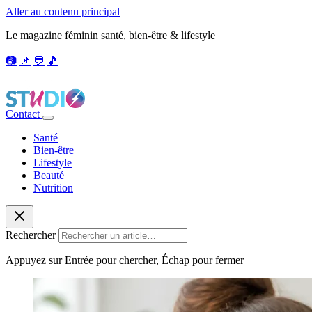
Aller au contenu principal
Le magazine féminin santé, bien-être & lifestyle
📷
📌
💬
🎵
Contact
Santé
Bien-être
Lifestyle
Beauté
Nutrition
Rechercher
Appuyez sur Entrée pour chercher, Échap pour fermer