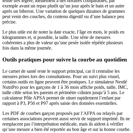
tenue très légère, idéalement à des horaires comparables, par
exemple avant un repas plutôt qu’un jour après le bain et un autre
après un biberon. Une variation de quelques dizaines de grammes
peut venir des couches, du contenu digestif ou d’une balance peu
précise.
Le plus utile est de noter la date exacte, l’âge en mois, le poids en
kilogrammes et, si possible, la taille. Une série de mesures
cohérentes a plus de valeur qu’une pesée isolée répétée plusieurs
fois dans la même journée.
Outils pratiques pour suivre la courbe au quotidien
Le carnet de santé reste le support principal, car il centralise les
mesures prises lors des consultations. Pour un suivi plus visuel,
certains outils en ligne peuvent être pratiques. Le simulateur Nestlé
NutriPro pour les garçons de 1 à 36 mois affiche poids, taille, IMC,
taille cible selon les parents et périmètre crânien jusqu’à 5 ans. Le
calculateur Pôle APSA permet de situer rapidement l’enfant par
rapport à P3, P50 et P97 après saisie des données essentielles.
Les PDF de courbes garçon proposés par l’AFPA ou relayés par
certaines associations peuvent aussi servir de support imprimé. Ils ne
remplacent pas l’interprétation médicale, mais ils aident à vérifier
qu’une mesure a bien été reportée au bon âge et sur la bonne courbe.