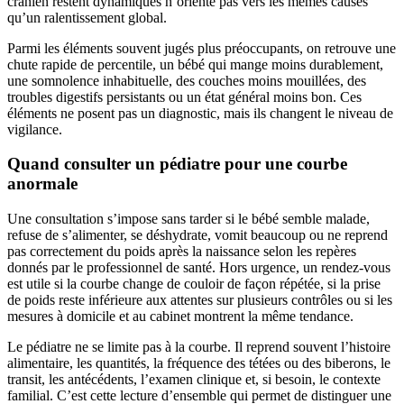
crânien restent dynamiques n’oriente pas vers les mêmes causes
qu’un ralentissement global.
Parmi les éléments souvent jugés plus préoccupants, on retrouve une
chute rapide de percentile, un bébé qui mange moins durablement,
une somnolence inhabituelle, des couches moins mouillées, des
troubles digestifs persistants ou un état général moins bon. Ces
éléments ne posent pas un diagnostic, mais ils changent le niveau de
vigilance.
Quand consulter un pédiatre pour une courbe
anormale
Une consultation s’impose sans tarder si le bébé semble malade,
refuse de s’alimenter, se déshydrate, vomit beaucoup ou ne reprend
pas correctement du poids après la naissance selon les repères
donnés par le professionnel de santé. Hors urgence, un rendez-vous
est utile si la courbe change de couloir de façon répétée, si la prise
de poids reste inférieure aux attentes sur plusieurs contrôles ou si les
mesures à domicile et au cabinet montrent la même tendance.
Le pédiatre ne se limite pas à la courbe. Il reprend souvent l’histoire
alimentaire, les quantités, la fréquence des tétées ou des biberons, le
transit, les antécédents, l’examen clinique et, si besoin, le contexte
familial. C’est cette lecture d’ensemble qui permet de distinguer une