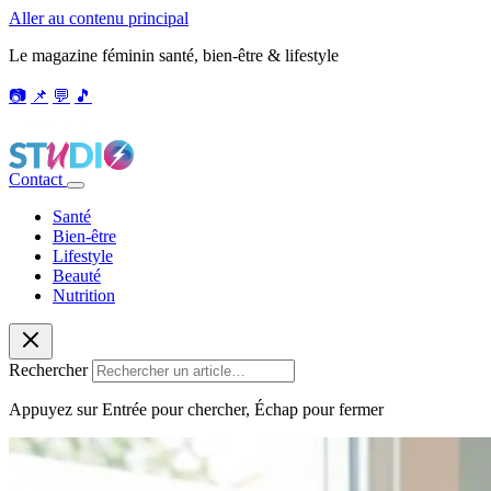
Aller au contenu principal
Le magazine féminin santé, bien-être & lifestyle
📷
📌
💬
🎵
Contact
Santé
Bien-être
Lifestyle
Beauté
Nutrition
Rechercher
Appuyez sur Entrée pour chercher, Échap pour fermer