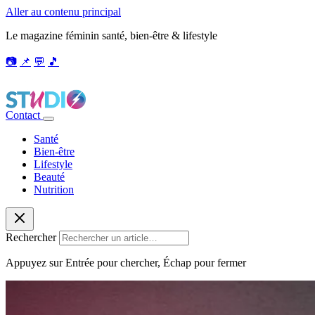
Aller au contenu principal
Le magazine féminin santé, bien-être & lifestyle
📷
📌
💬
🎵
Contact
Santé
Bien-être
Lifestyle
Beauté
Nutrition
Rechercher
Appuyez sur Entrée pour chercher, Échap pour fermer