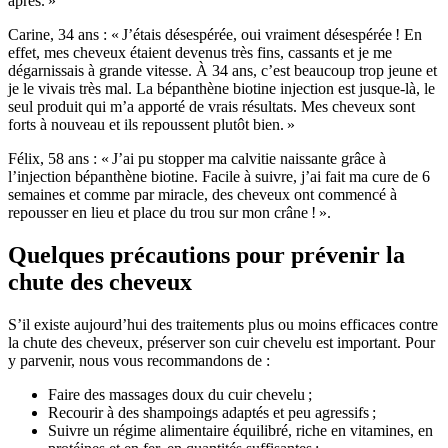
après. »
Carine, 34 ans : « J’étais désespérée, oui vraiment désespérée ! En
effet, mes cheveux étaient devenus très fins, cassants et je me
dégarnissais à grande vitesse. À 34 ans, c’est beaucoup trop jeune et
je le vivais très mal. La bépanthène biotine injection est jusque-là, le
seul produit qui m’a apporté de vrais résultats. Mes cheveux sont
forts à nouveau et ils repoussent plutôt bien. »
Félix, 58 ans : « J’ai pu stopper ma calvitie naissante grâce à
l’injection bépanthène biotine. Facile à suivre, j’ai fait ma cure de 6
semaines et comme par miracle, des cheveux ont commencé à
repousser en lieu et place du trou sur mon crâne ! ».
Quelques précautions pour prévenir la
chute des cheveux
S’il existe aujourd’hui des traitements plus ou moins efficaces contre
la chute des cheveux, préserver son cuir chevelu est important. Pour
y parvenir, nous vous recommandons de :
Faire des massages doux du cuir chevelu ;
Recourir à des shampoings adaptés et peu agressifs ;
Suivre un régime alimentaire équilibré, riche en vitamines, en