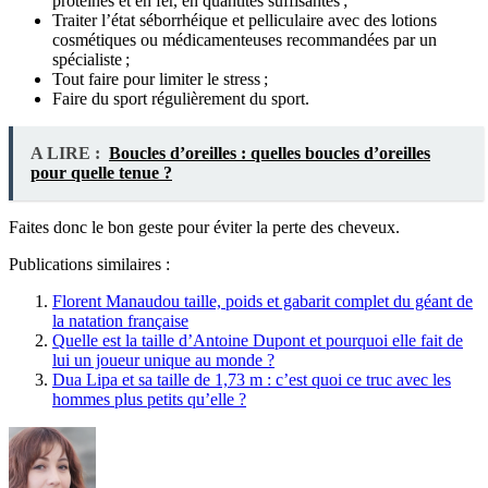
protéines et en fer, en quantités suffisantes ;
Traiter l’état séborrhéique et pelliculaire avec des lotions
cosmétiques ou médicamenteuses recommandées par un
spécialiste ;
Tout faire pour limiter le stress ;
Faire du sport régulièrement du sport.
A LIRE :
Boucles d’oreilles : quelles boucles d’oreilles
pour quelle tenue ?
Faites donc le bon geste pour éviter la perte des cheveux.
Publications similaires :
Florent Manaudou taille, poids et gabarit complet du géant de
la natation française
Quelle est la taille d’Antoine Dupont et pourquoi elle fait de
lui un joueur unique au monde ?
Dua Lipa et sa taille de 1,73 m : c’est quoi ce truc avec les
hommes plus petits qu’elle ?