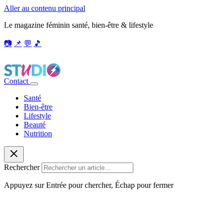
Aller au contenu principal
Le magazine féminin santé, bien-être & lifestyle
📷
📌
💬
🎵
Contact
Santé
Bien-être
Lifestyle
Beauté
Nutrition
Rechercher
Appuyez sur Entrée pour chercher, Échap pour fermer