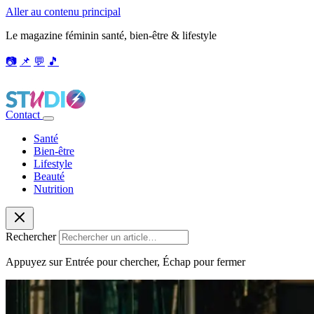
Aller au contenu principal
Le magazine féminin santé, bien-être & lifestyle
📷
📌
💬
🎵
Contact
Santé
Bien-être
Lifestyle
Beauté
Nutrition
Rechercher
Appuyez sur Entrée pour chercher, Échap pour fermer