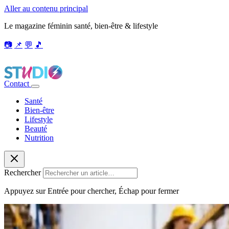
Aller au contenu principal
Le magazine féminin santé, bien-être & lifestyle
📷
📌
💬
🎵
Contact
Santé
Bien-être
Lifestyle
Beauté
Nutrition
Rechercher
Appuyez sur Entrée pour chercher, Échap pour fermer