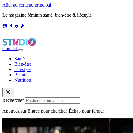
Aller au contenu principal
Le magazine féminin santé, bien-être & lifestyle
📷
📌
💬
🎵
Contact
Santé
Bien-être
Lifestyle
Beauté
Nutrition
Rechercher
Appuyez sur Entrée pour chercher, Échap pour fermer