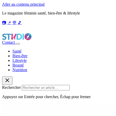
Aller au contenu principal
Le magazine féminin santé, bien-être & lifestyle
📷
📌
💬
🎵
Contact
Santé
Bien-être
Lifestyle
Beauté
Nutrition
Rechercher
Appuyez sur Entrée pour chercher, Échap pour fermer