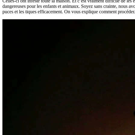
Celles-ci ont infesté toute la maison. Et c’est vraiment difficile de les
dangereuses pour les enfants et animaux. Soyez sans crainte, nous avon
puces et les tiques efficacement. On vous explique comment procéder