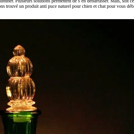
 éliminer. Plusieurs solutions permettent de s’en débarrasser. Mais, soit c
s trouvé un produit anti puce naturel pour chien et chat pour vous débar
.