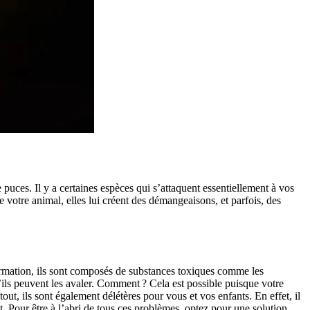
puces. Il y a certaines espèces qui s’attaquent essentiellement à vos
votre animal, elles lui créent des démangeaisons, et parfois, des
formation, ils sont composés de substances toxiques comme les
ls peuvent les avaler. Comment ? Cela est possible puisque votre
tout, ils sont également délétères pour vous et vos enfants. En effet, il
at. Pour être à l’abri de tous ces problèmes, optez pour une solution