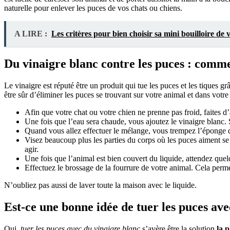
naturelle pour enlever les puces de vos chats ou chiens.
A LIRE :
Les critères pour bien choisir sa mini bouilloire de 
Du vinaigre blanc contre les puces : commen
Le vinaigre est réputé être un produit qui tue les puces et les tiques g
être sûr d’éliminer les puces se trouvant sur votre animal et dans votr
Afin que votre chat ou votre chien ne prenne pas froid, faites d
Une fois que l’eau sera chaude, vous ajoutez le vinaigre blanc. 
Quand vous allez effectuer le mélange, vous trempez l’éponge dan
Visez beaucoup plus les parties du corps où les puces aiment se 
agir.
Une fois que l’animal est bien couvert du liquide, attendez quelq
Effectuez le brossage de la fourrure de votre animal. Cela perme
N’oubliez pas aussi de laver toute la maison avec le liquide.
Est-ce une bonne idée de tuer les puces ave
Oui,
tuer les puces avec du vinaigre blanc
s’avère être la solution
la p