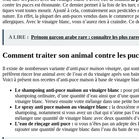
contre les puces
est étonnante. Ce dernier permet à la fois de les tuer
tiques vont toutes mourir. Ajouté à cela, contrairement aux pesticides 
nature. En effet, la plupart des anti-puces vendus dans le commerce
allergiques. Avec le vinaigre blanc, vous n’aurez rien à craindre. Ce de
A LIRE :
Prénom garçon arabe rare : connaître les plus rare
Comment traiter son animal contre les puc
Il existe de nombreuses variante d’
anti-puce maison vinaigre
, qui son
préfèrent rincer leur animal avec de l’eau et du vinaigre après son bain
Voici à présent nos recettes d’anti-puce maison à base de vinaigre blan
Le shampoing anti-puce maison au vinaigre blanc :
pour pré
shampoing ordinaire, d’une quantité d’eau ainsi que d’une quant
vinaigre blanc. Versez ensuite votre mélange dans une petite bo
Le spray anti puce maison au vinaigre blanc :
la deuxième re
shampoing, notamment si vous avez un chat qui n’aime pas l’eau, 
mélanger une quantité de vinaigre blanc avec deux quantités d’e
L’eau de rinçage anti puce :
si vous n’êtes pas un adepte des 
rajouter une quantité de vinaigre blanc dans l’eau du bain de vot