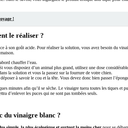
voyage !
t le réaliser ?
râce à son goût acide. Pour réaliser la solution, vous avez besoin du vin
e maison.
’abord chauffer l’eau.
Si vous disposiez d’un animal plus grand, utilisez une dose considérable
s la solution et vous la passez sur la fourrure de votre chien.
déposer à savoir le cou et la tête. Vous devez donc bien passer l’éponge 
ues minutes afin qu’il se sèche. Le vinaigre tuera toutes les tiques et p
ttra d’enlever les puces qui ne sont pas tombées seuls.
c du vinaigre blanc ?
lus simple
,
la plus écologique et surtout la moins cher
pour se débarra