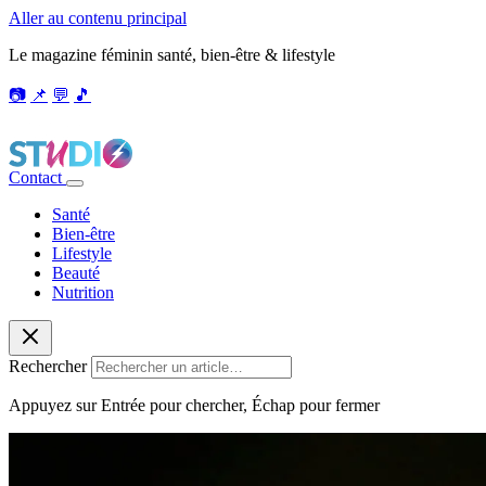
Aller au contenu principal
Le magazine féminin santé, bien-être & lifestyle
📷
📌
💬
🎵
Contact
Santé
Bien-être
Lifestyle
Beauté
Nutrition
Rechercher
Appuyez sur Entrée pour chercher, Échap pour fermer