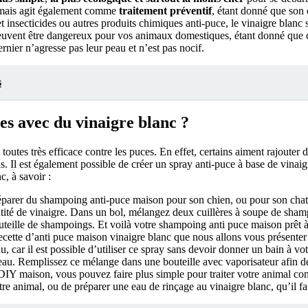
, mais agit également comme
traitement préventif
, étant donné que son
et insecticides ou autres produits chimiques anti-puce, le vinaigre blanc 
 peuvent être dangereux pour vos animaux domestiques, étant donné que
rnier n’agresse pas leur peau et n’est pas nocif.
s
es avec du vinaigre blanc ?
t toutes très efficace contre les puces. En effet, certains aiment rajoute
s. Il est également possible de créer un spray anti-puce à base de vinaigr
c, à savoir :
parer du shampoing anti-puce maison pour son chien, ou pour son cha
ité de vinaigre. Dans un bol, mélangez deux cuillères à soupe de shamp
uteille de shampoings. Et voilà votre shampoing anti puce maison prêt à
cette d’anti puce maison vinaigre blanc que nous allons vous présenter e
car il est possible d’utiliser ce spray sans devoir donner un bain à vot
au. Remplissez ce mélange dans une bouteille avec vaporisateur afin de 
DIY maison, vous pouvez faire plus simple pour traiter votre animal cont
re animal, ou de préparer une eau de rinçage au vinaigre blanc, qu’il fau