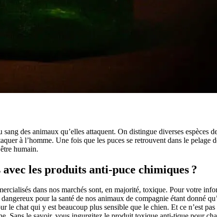
du sang des animaux qu’elles attaquent. On distingue diverses espèces de 
uer à l’homme. Une fois que les puces se retrouvent dans le pelage de 
’être humain.
s avec les produits anti-puce chimiques ?
mmercialisés dans nos marchés sont, en majorité, toxique. Pour votre in
c dangereux pour la santé de nos animaux de compagnie étant donné qu’i
ur le chat qui y est beaucoup plus sensible que le chien. Et ce n’est pas 
che. Sans le savoir, vous ingurgitez le produit toxique anti-tique pour ch