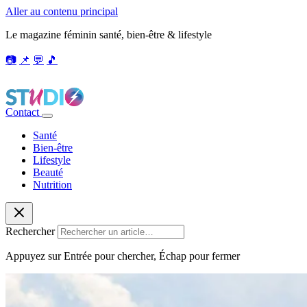
Aller au contenu principal
Le magazine féminin santé, bien-être & lifestyle
📷
📌
💬
🎵
Contact
Santé
Bien-être
Lifestyle
Beauté
Nutrition
Rechercher
Appuyez sur Entrée pour chercher, Échap pour fermer