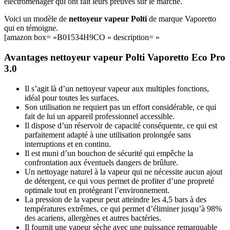
électroménager qui ont fait leurs preuves sur le marché.
Voici un modèle de
nettoyeur vapeur Polti
de marque Vaporetto
qui en témoigne.
[amazon box= »B01534H9CO » description= »
Avantages nettoyeur vapeur Polti Vaporetto Eco Pro
3.0
Il s’agit là d’un nettoyeur vapeur aux multiples fonctions,
idéal pour toutes les surfaces.
Son utilisation ne requiert pas un effort considérable, ce qui
fait de lui un appareil professionnel accessible.
Il dispose d’un réservoir de capacité conséquente, ce qui est
parfaitement adapté à une utilisation prolongée sans
interruptions et en continu.
Il est muni d’un bouchon de sécurité qui empêche la
confrontation aux éventuels dangers de brûlure.
Un nettoyage naturel à la vapeur qui ne nécessite aucun ajout
de détergent, ce qui vous permet de profiter d’une propreté
optimale tout en protégeant l’environnement.
La pression de la vapeur peut atteindre les 4,5 bars à des
températures extrêmes, ce qui permet d’éliminer jusqu’à 98%
des acariens, allergènes et autres bactéries.
Il fournit une vapeur sèche avec une puissance remarquable