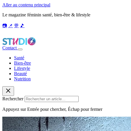
Aller au contenu principal
Le magazine féminin santé, bien-être & lifestyle
📷
📌
💬
🎵
Contact
Santé
Bien-être
Lifestyle
Beauté
Nutrition
Rechercher
Appuyez sur Entrée pour chercher, Échap pour fermer