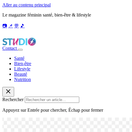
Aller au contenu principal
Le magazine féminin santé, bien-être & lifestyle
📷
📌
💬
🎵
Contact
Santé
Bien-être
Lifestyle
Beauté
Nutrition
Rechercher
Appuyez sur Entrée pour chercher, Échap pour fermer