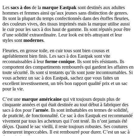
Les
sacs à dos
de la
marque Eastpak
sont destinés aux adultes
hommes et femmes ainsi qu’aux jeunes sans distinction de genres.
Ils sont la plupart du temps confectionnés dans des étoffes fleuries,
des couleurs vives, des tissus imprimés mais la marque utilise aussi
le cuir pour les sacs à dos haut de gamme. Ils sont réputés pour être
d’une solidité extraordinaire. Leur look est très attrayant et leur
styles sont
modernes
.
Fleuries, en grosse toile, en cuir tous sont bien cousus et
agréablement bien finis. Les sacs à dos Eastpak sont vite
reconnaissables à leur
forme conique
. Ils sont très résistants. Ils
comportent des compartiments rembourrés qui gardent les affaires en
toute sécurité. Ils sont si tentants qu’ils sont juste incontournables. Si
vous achetez un sac à dos Eastpak, sachez que vous faites un
excellent investissement, un très bon rapport qualité prix et un sac
pour la vie.
C’est une
marque américaine
qui vit toujours depuis plus de
cinquante années et qui était destinée au tout début à fabriquer des
sacs à dos pour l’
armée
. Ils sont imbattables en termes de solidité,
de praticité, de fonctionnalité. Ce sac à dos Eastpak est recommandé
vivement par tous les acheteurs qui l’ont testé. Ils n’ont jamais été
déçus. Quand le sac vieilli, il reste toujours robustes. Ses coutures
demeurent impeccables. Il est rembourré pour durer. C’est un sac à