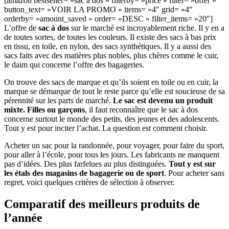
[amazon bestseller= »sac à dos » filterby= »price » filter= »offer »
button_text= »VOIR LA PROMO » items= »4″ grid= »4″
orderby= »amount_saved » order= »DESC » filter_items= »20″]
L’offre de
sac à dos
sur le marché est incroyablement riche. Il y en a
de toutes sortes, de toutes les couleurs. Il existe des sacs à bas prix
en tissu, en toile, en nylon, des sacs synthétiques. Il y a aussi des
sacs faits avec des matières plus nobles, plus chères comme le cuir,
le daim qui concerne l’offre des bagageries.
On trouve des sacs de marque et qu’ils soient en toile ou en cuir, la
marque se démarque de tout le reste parce qu’elle est soucieuse de sa
pérennité sur les parts de marché.
Le sac est devenu un produit
mixte. Filles ou garçons
, il faut reconnaître que le sac à dos
concerne surtout le monde des petits, des jeunes et des adolescents.
Tout y est pour inciter l’achat. La question est comment choisir.
Acheter un sac pour la randonnée, pour voyager, pour faire du sport,
pour aller à l’école, pour tous les jours. Les fabricants ne manquent
pas d’idées. Des plus farfelues au plus distinguées.
Tout y est sur
les étals des magasins de bagagerie ou de sport
. Pour acheter sans
regret, voici quelques critères de sélection à observer.
Comparatif des meilleurs produits de
l’année