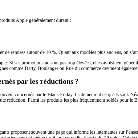
produits Apple généralement durant :
er de remises autour de 10 %. Quant aux modèles plus anciens, on s’atte
e. Si ses promotions ne sont pas trop élevées, elles avoisinent généra
nseignes comme Darty, Boulanger ou Rue du commerce devraient égaleme
ernés par les réductions ?
ouvent concernés par le Black Friday. Ils demeurent ce qu’ils sont. Néan
te réduction. Parmi les produits les plus fréquemment soldés pour le Bl
s proposent souvent une page qui informe les internautes sur l’ensemb
analystes pensent même qu’il faut surveiller le prix de l’Apple TVet de