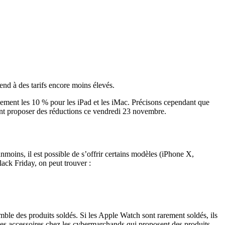
nd à des tarifs encore moins élevés.
lement les 10 % pour les iPad et les iMac. Précisons cependant que
nt proposer des réductions ce vendredi 23 novembre.
moins, il est possible de s’offrir certains modèles (iPhone X,
ack Friday, on peut trouver :
le des produits soldés. Si les Apple Watch sont rarement soldés, ils
 ses accessoires chez les cybermarchands qui proposent des produits