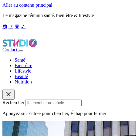
Aller au contenu principal
Le magazine féminin santé, bien-être & lifestyle
📷
📌
💬
🎵
Contact
Santé
Bien-être
Lifestyle
Beauté
Nutrition
Rechercher
Appuyez sur Entrée pour chercher, Échap pour fermer