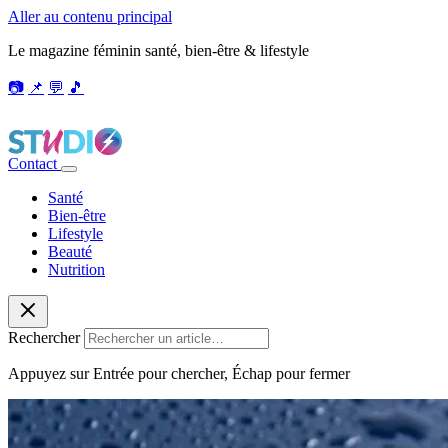
Aller au contenu principal
Le magazine féminin santé, bien-être & lifestyle
📷
📌
💬
🎵
Contact
Santé
Bien-être
Lifestyle
Beauté
Nutrition
Rechercher
Appuyez sur Entrée pour chercher, Échap pour fermer