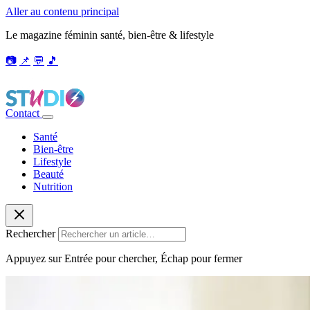
Aller au contenu principal
Le magazine féminin santé, bien-être & lifestyle
📷
📌
💬
🎵
Contact
Santé
Bien-être
Lifestyle
Beauté
Nutrition
Rechercher
Appuyez sur Entrée pour chercher, Échap pour fermer