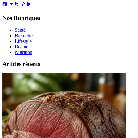
📷
📌
💬
🎵
▶️
Nos Rubriques
Santé
Bien-être
Lifestyle
Beauté
Nutrition
Articles récents