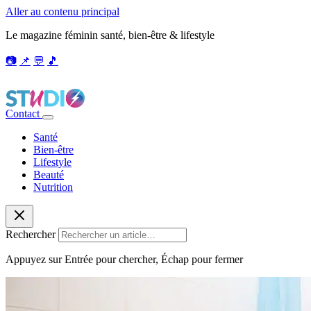
Aller au contenu principal
Le magazine féminin santé, bien-être & lifestyle
📷
📌
💬
🎵
Contact
Santé
Bien-être
Lifestyle
Beauté
Nutrition
Rechercher
Appuyez sur Entrée pour chercher, Échap pour fermer