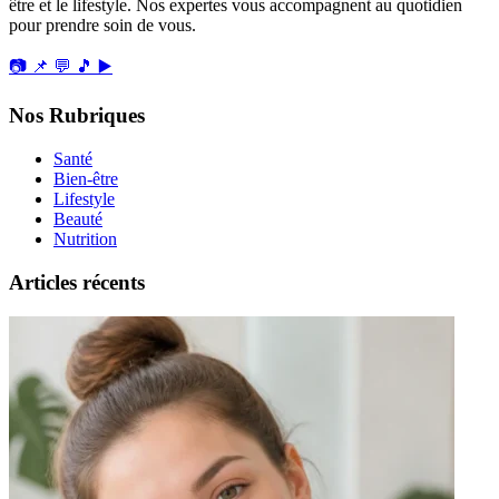
être et le lifestyle. Nos expertes vous accompagnent au quotidien
pour prendre soin de vous.
📷
📌
💬
🎵
▶️
Nos Rubriques
Santé
Bien-être
Lifestyle
Beauté
Nutrition
Articles récents