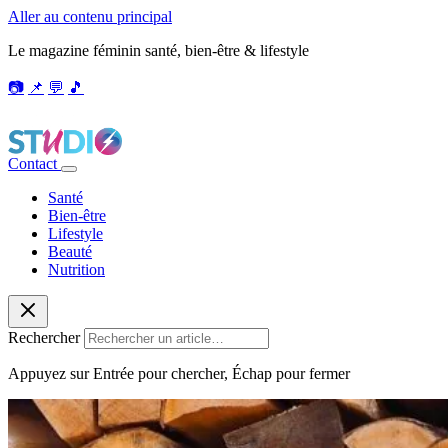
Aller au contenu principal
Le magazine féminin santé, bien-être & lifestyle
📷
📌
💬
🎵
Contact
Santé
Bien-être
Lifestyle
Beauté
Nutrition
Rechercher
Appuyez sur Entrée pour chercher, Échap pour fermer