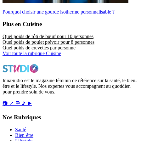
Pourquoi choisir une gourde isotherme personnalisable ?
Plus en Cuisine
Quel poids de rôti de bœuf pour 10 personnes
Quel poids de poulet prévoir pour 8 personnes
Quel poids de crevettes par personne
Voir toute la rubrique Cuisine
InnaSudio est le magazine féminin de référence sur la santé, le bien-
être et le lifestyle. Nos expertes vous accompagnent au quotidien
pour prendre soin de vous.
📷
📌
💬
🎵
▶️
Nos Rubriques
Santé
Bien-être
Lifestyle