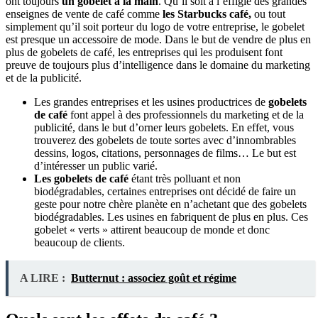
ont toujours
un gobelet à la main
. Qu’il soit à l’effigie des grandes
enseignes de vente de café comme
les Starbucks café,
ou tout
simplement qu’il soit porteur du logo de votre entreprise, le gobelet
est presque un accessoire de mode. Dans le but de vendre de plus en
plus de gobelets de café, les entreprises qui les produisent font
preuve de toujours plus d’intelligence dans le domaine du marketing
et de la publicité.
Les grandes entreprises et les usines productrices de
gobelets
de café
font appel à des professionnels du marketing et de la
publicité, dans le but d’orner leurs gobelets. En effet, vous
trouverez des gobelets de toute sortes avec d’innombrables
dessins, logos, citations, personnages de films… Le but est
d’intéresser un public varié.
Les gobelets de café
étant très polluant et non
biodégradables, certaines entreprises ont décidé de faire un
geste pour notre chère planète en n’achetant que des gobelets
biodégradables. Les usines en fabriquent de plus en plus. Ces
gobelet « verts » attirent beaucoup de monde et donc
beaucoup de clients.
A LIRE :
Butternut : associez goût et régime