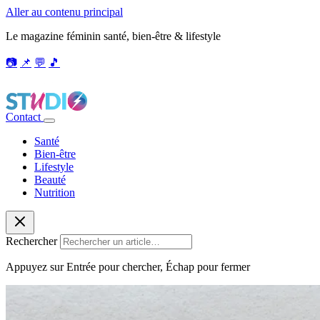
Aller au contenu principal
Le magazine féminin santé, bien-être & lifestyle
📷
📌
💬
🎵
Contact
Santé
Bien-être
Lifestyle
Beauté
Nutrition
Rechercher
Appuyez sur Entrée pour chercher, Échap pour fermer