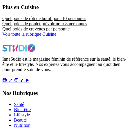
Plus en Cuisine
Quel poids de rôti de bœuf pour 10 personnes
Quel poids de poulet prévoir pour 8 personnes
Quel poids de crevettes par personne
Voir toute la rubrique Cuisine
InnaSudio est le magazine féminin de référence sur la santé, le bien-
être et le lifestyle. Nos expertes vous accompagnent au quotidien
pour prendre soin de vous.
📷
📌
💬
🎵
▶️
Nos Rubriques
Santé
Bien-être
Lifestyle
Beauté
Nutrition