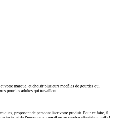
 et votre marque, et choisir plusieurs modèles de gourdes qui
res pour les adultes qui travaillent.
ermiques, proposent de personnaliser votre produit. Pour ce faire, il
tre texte, et de l’envoyer par email ou au service clientèle et voilà !