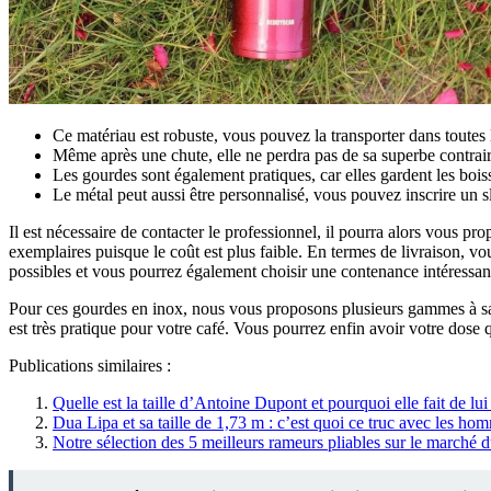
Ce matériau est robuste, vous pouvez la transporter dans toutes l
Même après une chute, elle ne perdra pas de sa superbe contrair
Les gourdes sont également pratiques, car elles gardent les bois
Le métal peut aussi être personnalisé, vous pouvez inscrire un 
Il est nécessaire de contacter le professionnel, il pourra alors vous p
exemplaires puisque le coût est plus faible. En termes de livraison
possibles et vous pourrez également choisir une contenance intéressan
Pour ces gourdes en inox, nous vous proposons plusieurs gammes à savo
est très pratique pour votre café. Vous pourrez enfin avoir votre dos
Publications similaires :
Quelle est la taille d’Antoine Dupont et pourquoi elle fait de l
Dua Lipa et sa taille de 1,73 m : c’est quoi ce truc avec les hom
Notre sélection des 5 meilleurs rameurs pliables sur le marché d