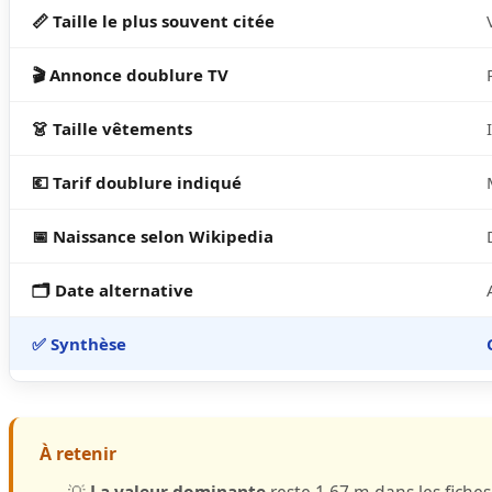
📏 Taille le plus souvent citée
🎬 Annonce doublure TV
👗 Taille vêtements
💶 Tarif doublure indiqué
📅 Naissance selon Wikipedia
🗂️ Date alternative
✅ Synthèse
À retenir
💡
La valeur dominante
reste 1,67 m dans les fiches 