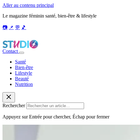
Aller au contenu principal
Le magazine féminin santé, bien-être & lifestyle
📷
📌
💬
🎵
Contact
Santé
Bien-être
Lifestyle
Beauté
Nutrition
Rechercher
Appuyez sur Entrée pour chercher, Échap pour fermer