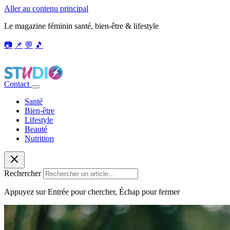
Aller au contenu principal
Le magazine féminin santé, bien-être & lifestyle
📷
📌
💬
🎵
Contact
Santé
Bien-être
Lifestyle
Beauté
Nutrition
Rechercher
Appuyez sur Entrée pour chercher, Échap pour fermer