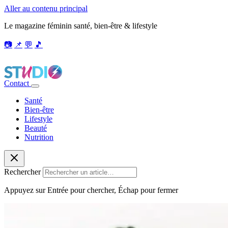
Aller au contenu principal
Le magazine féminin santé, bien-être & lifestyle
📷
📌
💬
🎵
Contact
Santé
Bien-être
Lifestyle
Beauté
Nutrition
Rechercher
Appuyez sur Entrée pour chercher, Échap pour fermer