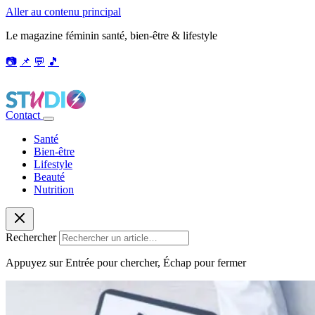
Aller au contenu principal
Le magazine féminin santé, bien-être & lifestyle
📷
📌
💬
🎵
Contact
Santé
Bien-être
Lifestyle
Beauté
Nutrition
Rechercher
Appuyez sur Entrée pour chercher, Échap pour fermer