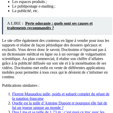
Les espaces produits ;
Le publipostage e-mailing ;
La publicité, etc.
A LIRE :
Perte odorante : quels sont ses causes et
traitements recommandés ?
Le site offre également des contenus en ligne à vendre pour tous les
supports et réalise de façon périodique des dossiers spéciaux et
exclusifs. Vous devez donc le savoir, Doctissimo n’équivaut pas à
un dictionnaire médical en ligne ou à un ouvrage de vulgarisation
scientifique. Au plan commercial, il réalise son chiffre d’affaires
grâce à la publicité diffusée sur son site et à la monétisation de ses
vidéos. Doctissimo met enfin en vente de différentes applications
mobiles pour permettre à tous ceux qui le désirent de s’informer en
continu.
Publications similaires :
Florent Manaudou taille, poids et gabarit complet du géant de
la natation française
Quelle est la taille d’Antoine Dupont et pourquoi elle fait de
lui un joueur unique au monde ?
Dua Lipa et sa taille de 1,73 m : c’est quoi ce truc avec les