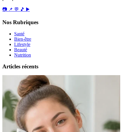
📷
📌
💬
🎵
▶️
Nos Rubriques
Santé
Bien-être
Lifestyle
Beauté
Nutrition
Articles récents