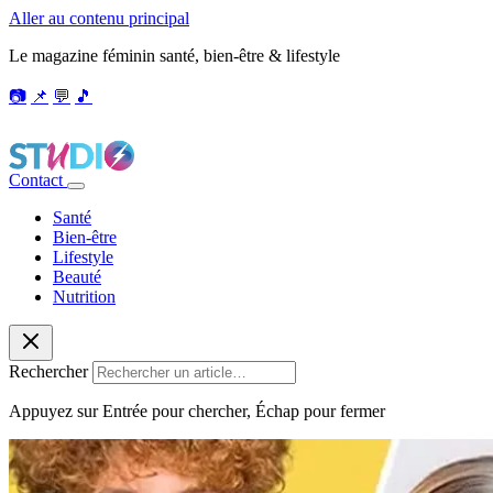
Aller au contenu principal
Le magazine féminin santé, bien-être & lifestyle
📷
📌
💬
🎵
Contact
Santé
Bien-être
Lifestyle
Beauté
Nutrition
Rechercher
Appuyez sur Entrée pour chercher, Échap pour fermer