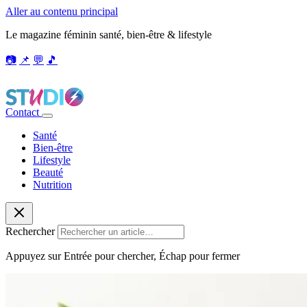
Aller au contenu principal
Le magazine féminin santé, bien-être & lifestyle
📷
📌
💬
🎵
Contact
Santé
Bien-être
Lifestyle
Beauté
Nutrition
Rechercher
Appuyez sur Entrée pour chercher, Échap pour fermer