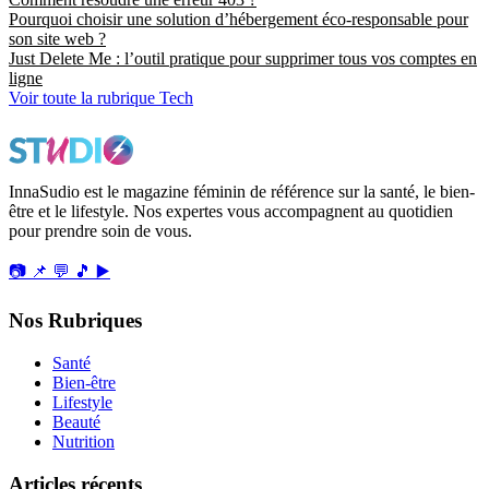
Pourquoi choisir une solution d’hébergement éco-responsable pour
son site web ?
Just Delete Me : l’outil pratique pour supprimer tous vos comptes en
ligne
Voir toute la rubrique Tech
InnaSudio est le magazine féminin de référence sur la santé, le bien-
être et le lifestyle. Nos expertes vous accompagnent au quotidien
pour prendre soin de vous.
📷
📌
💬
🎵
▶️
Nos Rubriques
Santé
Bien-être
Lifestyle
Beauté
Nutrition
Articles récents