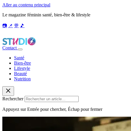
Aller au contenu principal
Le magazine féminin santé, bien-être & lifestyle
📷
📌
💬
🎵
Contact
Santé
Bien-être
Lifestyle
Beauté
Nutrition
Rechercher
Appuyez sur Entrée pour chercher, Échap pour fermer