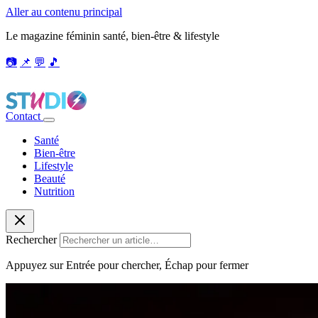
Aller au contenu principal
Le magazine féminin santé, bien-être & lifestyle
📷
📌
💬
🎵
Contact
Santé
Bien-être
Lifestyle
Beauté
Nutrition
Rechercher
Appuyez sur Entrée pour chercher, Échap pour fermer