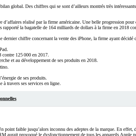
lan global. Des chiffres qui se sont d’ailleurs montrés très intéressants
e d’affaires réalisé par la firme américaine. Une belle progression pour c
 rapporté la bagatelle de 164 milliards de dollars à la firme en 2018 co
 le dernier chiffre concernant la vente des iPhone, la firme ayant décid
iPad.
8 contre 125 000 en 2017.
cherche et au développement de ses produits en 2018.
tino.
’énergie de ses produits.
e à travers ses services en ligne.
onnelles
n point faible jusqu’alors inconnu des adeptes de la marque. En effet,
IRM aurait provoqué le dysfonctionnement de tous les appareils Apple pr