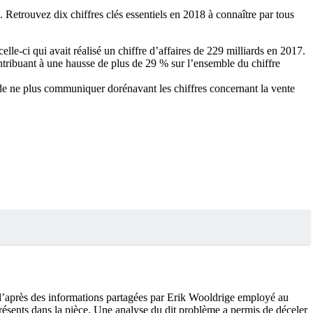
. Retrouvez dix chiffres clés essentiels en 2018 à connaître par tous
elle-ci qui avait réalisé un chiffre d’affaires de 229 milliards en 2017.
ntribuant à une hausse de plus de 29 % sur l’ensemble du chiffre
é de ne plus communiquer dorénavant les chiffres concernant la vente
 d’après des informations partagées par Erik Wooldrige employé au
ésents dans la pièce. Une analyse du dit problème a permis de déceler