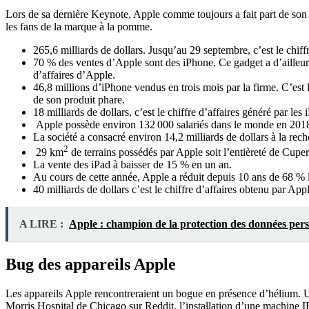
Lors de sa dernière Keynote, Apple comme toujours a fait part de son bi
les fans de la marque à la pomme.
265,6 milliards de dollars. Jusqu’au 29 septembre, c’est le chiffr
70 % des ventes d’Apple sont des iPhone. Ce gadget a d’ailleurs
d’affaires d’Apple.
46,8 millions d’iPhone vendus en trois mois par la firme. C’est
de son produit phare.
18 milliards de dollars, c’est le chiffre d’affaires généré par les 
Apple possède environ 132 000 salariés dans le monde en 201
La société a consacré environ 14,2 milliards de dollars à la re
2
29 km
de terrains possédés par Apple soit l’entièreté de Cuper
La vente des iPad à baisser de 15 % en un an.
Au cours de cette année, Apple a réduit depuis 10 ans de 68 % l
40 milliards de dollars c’est le chiffre d’affaires obtenu par Appl
A LIRE :
Apple : champion de la protection des données pers
Bug des appareils Apple
Les appareils Apple rencontreraient un bogue en présence d’hélium. U
Morris Hospital de Chicago sur Reddit, l’installation d’une machine 