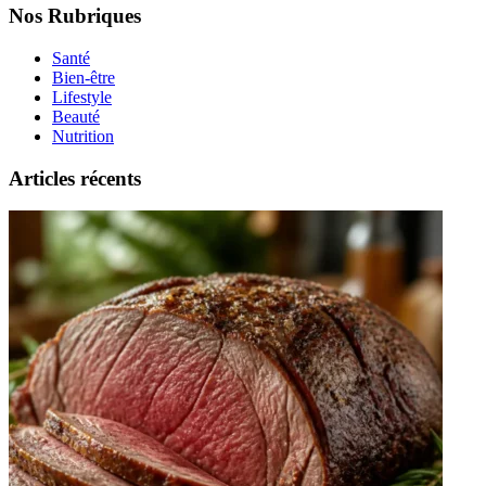
Nos Rubriques
Santé
Bien-être
Lifestyle
Beauté
Nutrition
Articles récents