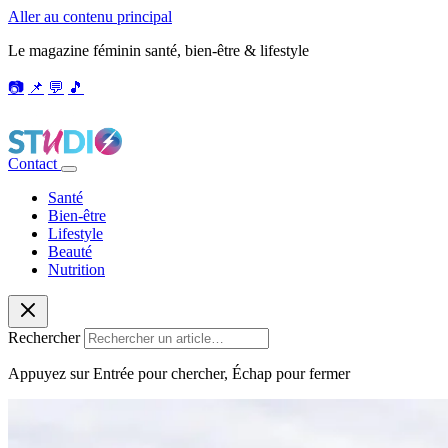
Aller au contenu principal
Le magazine féminin santé, bien-être & lifestyle
📷
📌
💬
🎵
Contact
Santé
Bien-être
Lifestyle
Beauté
Nutrition
Rechercher
Appuyez sur Entrée pour chercher, Échap pour fermer