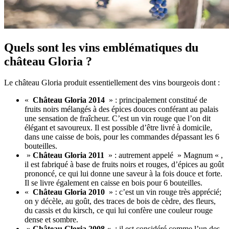
Quels sont les vins emblématiques du
château Gloria ?
Le château Gloria produit essentiellement des vins bourgeois dont :
«
Château Gloria 2014
» : principalement constitué de
fruits noirs mélangés à des épices douces conférant au palais
une sensation de fraîcheur. C’est un vin rouge que l’on dit
élégant et savoureux. Il est possible d’être livré à domicile,
dans une caisse de bois, pour les commandes dépassant les 6
bouteilles.
»
Château Gloria 2011
» : autrement appelé » Magnum « ,
il est fabriqué à base de fruits noirs et rouges, d’épices au goût
prononcé, ce qui lui donne une saveur à la fois douce et forte.
Il se livre également en caisse en bois pour 6 bouteilles.
«
Château Gloria 2010
» : c’est un vin rouge très apprécié;
on y décèle, au goût, des traces de bois de cèdre, des fleurs,
du cassis et du kirsch, ce qui lui confère une couleur rouge
dense et sombre.
» Château Gloria 2008 «
: il est considéré comme l’un des