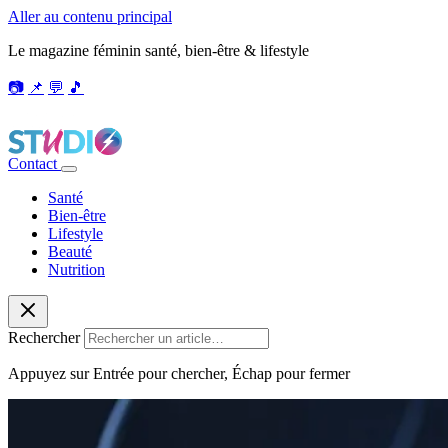
Aller au contenu principal
Le magazine féminin santé, bien-être & lifestyle
📷
📌
💬
🎵
Contact
Santé
Bien-être
Lifestyle
Beauté
Nutrition
Rechercher
Appuyez sur Entrée pour chercher, Échap pour fermer