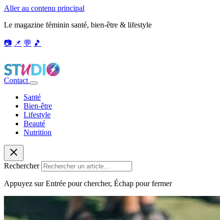
Aller au contenu principal
Le magazine féminin santé, bien-être & lifestyle
📷
📌
💬
🎵
Contact
Santé
Bien-être
Lifestyle
Beauté
Nutrition
Rechercher
Appuyez sur Entrée pour chercher, Échap pour fermer