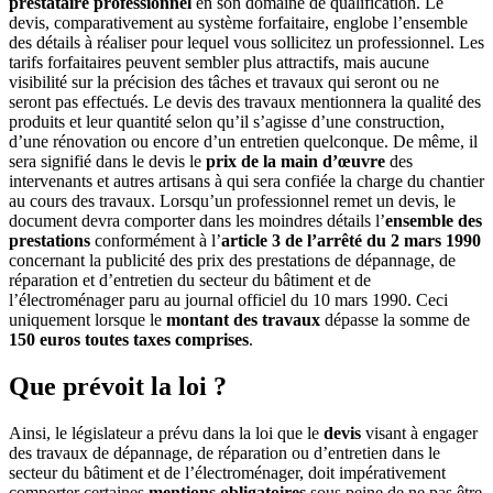
prestataire professionnel
en son domaine de qualification. Le
devis, comparativement au système forfaitaire, englobe l’ensemble
des détails à réaliser pour lequel vous sollicitez un professionnel. Les
tarifs forfaitaires peuvent sembler plus attractifs, mais aucune
visibilité sur la précision des tâches et travaux qui seront ou ne
seront pas effectués. Le devis des travaux mentionnera la qualité des
produits et leur quantité selon qu’il s’agisse d’une construction,
d’une rénovation ou encore d’un entretien quelconque. De même, il
sera signifié dans le devis le
prix de la main d’œuvre
des
intervenants et autres artisans à qui sera confiée la charge du chantier
au cours des travaux. Lorsqu’un professionnel remet un devis, le
document devra comporter dans les moindres détails l’
ensemble des
prestations
conformément à l’
article 3 de l’arrêté du 2 mars 1990
concernant la publicité des prix des prestations de dépannage, de
réparation et d’entretien du secteur du bâtiment et de
l’électroménager paru au journal officiel du 10 mars 1990. Ceci
uniquement lorsque le
montant des travaux
dépasse la somme de
150 euros toutes taxes comprises
.
Que prévoit la loi ?
Ainsi, le législateur a prévu dans la loi que le
devis
visant à engager
des travaux de dépannage, de réparation ou d’entretien dans le
secteur du bâtiment et de l’électroménager, doit impérativement
comporter certaines
mentions obligatoires
sous peine de ne pas être