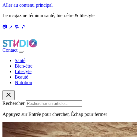
Aller au contenu principal
Le magazine féminin santé, bien-être & lifestyle
📷
📌
💬
🎵
Contact
Santé
Bien-être
Lifestyle
Beauté
Nutrition
Rechercher
Appuyez sur Entrée pour chercher, Échap pour fermer