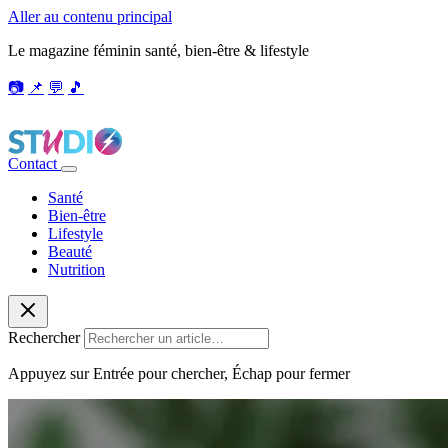
Aller au contenu principal
Le magazine féminin santé, bien-être & lifestyle
📷
📌
💬
🎵
Contact
Santé
Bien-être
Lifestyle
Beauté
Nutrition
Rechercher
Appuyez sur Entrée pour chercher, Échap pour fermer