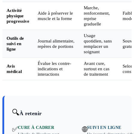
Marche,
Activité
Aide à préserver le
renforcement,
Faible
physique
muscle et la forme
reprise
modé
progressive
graduelle
Usage
Outils de
Journal alimentaire,
quotidien, sans
Souve
suivi en
repères de portions
remplacer un
gratui
ligne
soignant
Évalue les contre-
Avant cure,
Avis
Selon
indications et
surtout en cas
médical
consul
interactions
de traitement
🔍
À retenir
✅
CURE À CADRER
SUIVI EN LIGNE
🌐