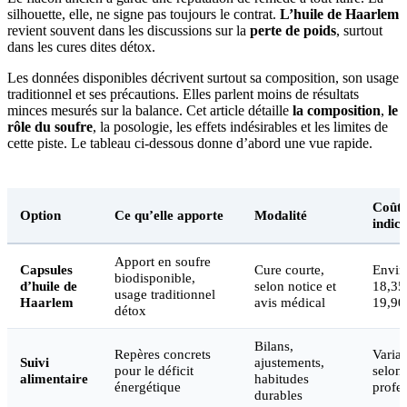
silhouette, elle, ne signe pas toujours le contrat.
L’huile de Haarlem
revient souvent dans les discussions sur la
perte de poids
, surtout
dans les cures dites détox.
Les données disponibles décrivent surtout sa composition, son usage
traditionnel et ses précautions. Elles parlent moins de résultats
minces mesurés sur la balance. Cet article détaille
la composition
,
le
rôle du soufre
, la posologie, les effets indésirables et les limites de
cette piste. Le tableau ci-dessous donne d’abord une vue rapide.
Coût
Option
Ce qu’elle apporte
Modalité
indica
Apport en soufre
Capsules
Cure courte,
Envir
biodisponible,
d’huile de
selon notice et
18,35
usage traditionnel
Haarlem
avis médical
19,90
détox
Bilans,
Repères concrets
Varia
Suivi
ajustements,
pour le déficit
selon 
alimentaire
habitudes
énergétique
profe
durables