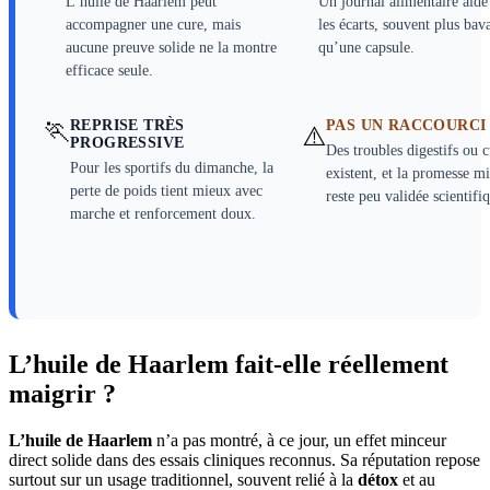
L’huile de Haarlem peut
Un journal alimentaire aide
accompagner une cure, mais
les écarts, souvent plus bav
aucune preuve solide ne la montre
qu’une capsule.
efficace seule.
🏃
REPRISE TRÈS
PAS UN RACCOURCI
⚠️
PROGRESSIVE
Des troubles digestifs ou 
Pour les sportifs du dimanche, la
existent, et la promesse m
perte de poids tient mieux avec
reste peu validée scientif
marche et renforcement doux.
L’huile de Haarlem fait-elle réellement
maigrir ?
L’huile de Haarlem
n’a pas montré, à ce jour, un effet minceur
direct solide dans des essais cliniques reconnus. Sa réputation repose
surtout sur un usage traditionnel, souvent relié à la
détox
et au