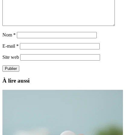
Nom
*
E-mail
*
Site web
À lire aussi