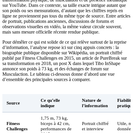
sur YouTube. Dans ce contexte, sa taille exacte intrigue autant que
son poids ou ses mensurations, d’autant que les chiffres repris en
ligne ne proviennent pas tous du même type de source. Entre articles
de portrait, publications anciennes, discussions de forums et
observations visuelles en vidéo, la même valeur circule souvent,
mais sans mesure officielle récente rendue publique.
Pour démêler ce qui est solide de ce qui relève surtout de la reprise
d’information, l’analyse repose ici sur cinq appuis concrets : la
biographie publique disponible sur Wikipédia, un portrait chiffré
publié par Fitness Challenges en 2015, un article de PureBreak sur
sa transformation en 2018, un post X dans lequel Tibo InShape
annonce son poids à 73 kg, et des échanges de forum sur
Musculaction. Le tableau ci-dessous donne d’abord une vue
d’ensemble des principales sources à comparer.
Ce qu’elle
Nature de
Fiabilité
Source
indique
l’information
pratiqu
1,75 m, 73 kg,
Fitness
biceps à 42 cm,
Portrait chiffré
Utile, m
Challenges
performances de
et interview
données