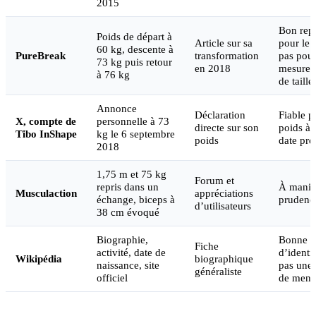
2015
Bon rep
Poids de départ à
Article sur sa
pour le 
60 kg, descente à
PureBreak
transformation
pas pou
73 kg puis retour
en 2018
mesure d
à 76 kg
de taille
Annonce
Déclaration
Fiable p
X, compte de
personnelle à 73
directe sur son
poids à 
Tibo InShape
kg le 6 septembre
poids
date pré
2018
1,75 m et 75 kg
Forum et
repris dans un
À manie
Musculaction
appréciations
échange, biceps à
prudenc
d’utilisateurs
38 cm évoqué
Biographie,
Bonne b
Fiche
activité, date de
d’identif
Wikipédia
biographique
naissance, site
pas une
généraliste
officiel
de mens