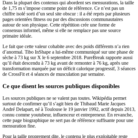
Dans la plupart des contenus qui abordent ses mensurations, la taille
de 1,75 m s’impose comme point de référence. Ce n’est pas un
chiffre isolé sorti d’un seul site obscur : il a été repris par plusieurs
pages orientées fitness ou par des discussions communautaires
autour de son physique. Cette répétition crée une forme de
consensus informel, même si elle ne remplace pas une source
primaire idéale.
Le fait que cette valeur cohabite avec des poids différents n’a rien
d’anormal. Tibo InShape a lui-même communiqué sur une phase de
sèche à 73 kg sur X le 6 septembre 2018. PureBreak rapporte aussi
qu’il était descendu à 73 kg avant de remonter à 76 kg, après une
transformation marquée par un déficit calorique progressif, 3 séances
de CrossFit et 4 séances de musculation par semaine.
Ce que disent les sources publiques disponibles
Les sources publiques ne se valent pas toutes. Wikipédia permet
surtout de confirmer qu’il s’agit bien de Thibaud Marie Jacques
André Delapart, né à Toulouse le 19 janvier 1992, actif depuis 2013,
connu comme youtubeur, influenceur et entrepreneur. En revanche,
cette page biographique ne sert pas de référence suffisante pour une
mensuration fine.
Pour la taille proprement dite, le contenu le plus exploitable reste