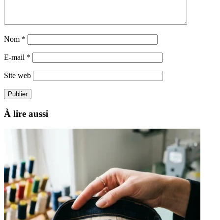
Nom
*
E-mail
*
Site web
À lire aussi