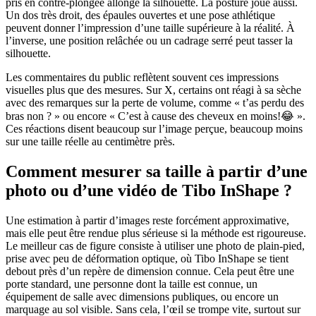
pris en contre-plongée allonge la silhouette. La posture joue aussi.
Un dos très droit, des épaules ouvertes et une pose athlétique
peuvent donner l’impression d’une taille supérieure à la réalité. À
l’inverse, une position relâchée ou un cadrage serré peut tasser la
silhouette.
Les commentaires du public reflètent souvent ces impressions
visuelles plus que des mesures. Sur X, certains ont réagi à sa sèche
avec des remarques sur la perte de volume, comme « t’as perdu des
bras non ? » ou encore « C’est à cause des cheveux en moins!😂 ».
Ces réactions disent beaucoup sur l’image perçue, beaucoup moins
sur une taille réelle au centimètre près.
Comment mesurer sa taille à partir d’une
photo ou d’une vidéo de Tibo InShape ?
Une estimation à partir d’images reste forcément approximative,
mais elle peut être rendue plus sérieuse si la méthode est rigoureuse.
Le meilleur cas de figure consiste à utiliser une photo de plain-pied,
prise avec peu de déformation optique, où Tibo InShape se tient
debout près d’un repère de dimension connue. Cela peut être une
porte standard, une personne dont la taille est connue, un
équipement de salle avec dimensions publiques, ou encore un
marquage au sol visible. Sans cela, l’œil se trompe vite, surtout sur