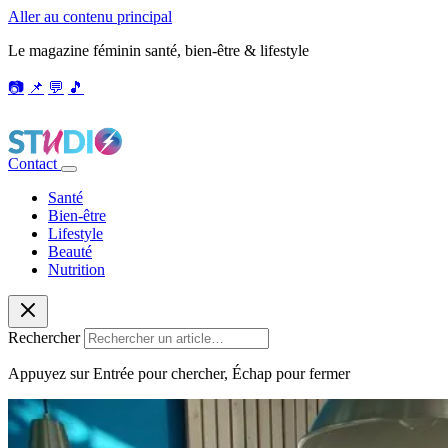
Aller au contenu principal
Le magazine féminin santé, bien-être & lifestyle
📷
📌
💬
🎵
Contact
Santé
Bien-être
Lifestyle
Beauté
Nutrition
Rechercher
Appuyez sur Entrée pour chercher, Échap pour fermer