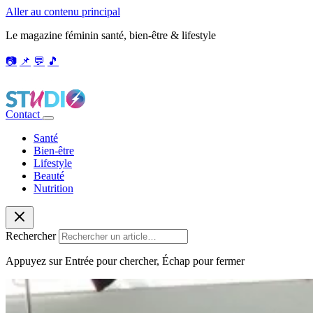
Aller au contenu principal
Le magazine féminin santé, bien-être & lifestyle
📷
📌
💬
🎵
Contact
Santé
Bien-être
Lifestyle
Beauté
Nutrition
Rechercher
Appuyez sur Entrée pour chercher, Échap pour fermer