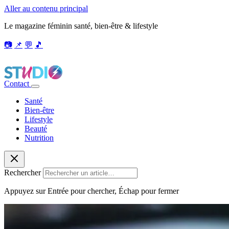
Aller au contenu principal
Le magazine féminin santé, bien-être & lifestyle
📷
📌
💬
🎵
Contact
Santé
Bien-être
Lifestyle
Beauté
Nutrition
Rechercher
Appuyez sur Entrée pour chercher, Échap pour fermer